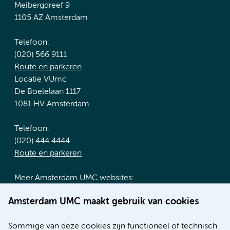
Meibergdreef 9
1105 AZ Amsterdam
Telefoon:
(020) 566 9111
Route en parkeren
Locatie VUmc
De Boelelaan 1117
1081 HV Amsterdam
Telefoon:
(020) 444 4444
Route en parkeren
Meer Amsterdam UMC websites:
Werken bij Amsterdam UMC
Amsterdam UMC maakt gebruik van cookies
Over Amsterdam UMC
Nieuws
Sommige van deze cookies zijn functioneel of technisch