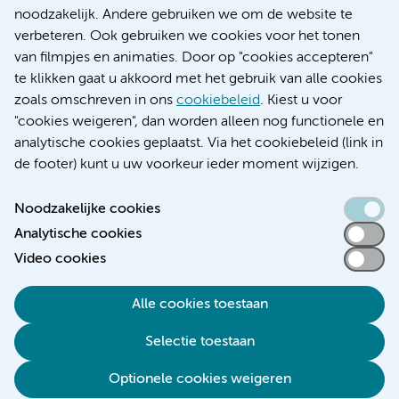
Research
noodzakelijk. Andere gebruiken we om de website te
Educatie locatie AMC
verbeteren. Ook gebruiken we cookies voor het tonen
Educatie locatie VUmc
van filmpjes en animaties. Door op "cookies accepteren"
te klikken gaat u akkoord met het gebruik van alle cookies
zoals omschreven in ons
cookiebeleid
. Kiest u voor
"cookies weigeren", dan worden alleen nog functionele en
Verwijzen & diagnostiek
analytische cookies geplaatst. Via het cookiebeleid (link in
de footer) kunt u uw voorkeur ieder moment wijzigen.
Noodzakelijke cookies
Analytische cookies
Toegankelijkheidsverklaring
Video cookies
Responsible disclosure
Algemene privacyverklaring
Alle cookies toestaan
Cookieverklaring
Selectie toestaan
Disclaimer
Colofon
Optionele cookies weigeren