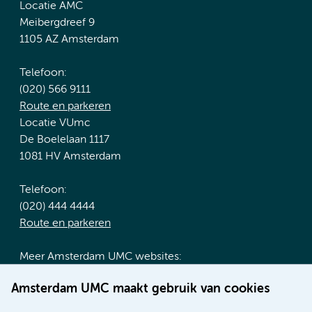
Locatie AMC
Meibergdreef 9
1105 AZ Amsterdam
Telefoon:
(020) 566 9111
Route en parkeren
Locatie VUmc
De Boelelaan 1117
1081 HV Amsterdam
Telefoon:
(020) 444 4444
Route en parkeren
Meer Amsterdam UMC websites:
Werken bij Amsterdam UMC
Amsterdam UMC maakt gebruik van cookies
Over Amsterdam UMC