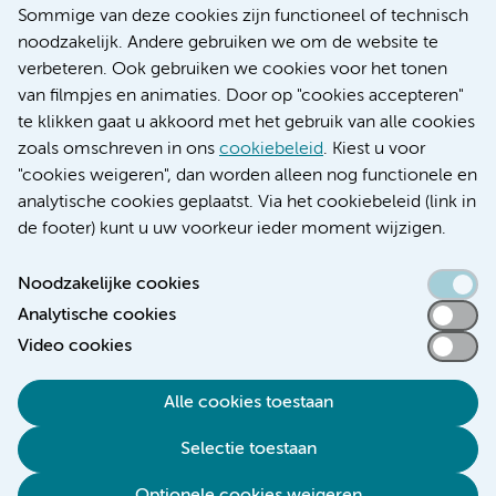
Nieuws
Sommige van deze cookies zijn functioneel of technisch
Research
noodzakelijk. Andere gebruiken we om de website te
Educatie locatie AMC
verbeteren. Ook gebruiken we cookies voor het tonen
Educatie locatie VUmc
van filmpjes en animaties. Door op "cookies accepteren"
te klikken gaat u akkoord met het gebruik van alle cookies
zoals omschreven in ons
cookiebeleid
. Kiest u voor
"cookies weigeren", dan worden alleen nog functionele en
Verwijzen & diagnostiek
analytische cookies geplaatst. Via het cookiebeleid (link in
de footer) kunt u uw voorkeur ieder moment wijzigen.
Noodzakelijke cookies
Analytische cookies
Toegankelijkheidsverklaring
Video cookies
Responsible disclosure
Algemene privacyverklaring
Alle cookies toestaan
Cookieverklaring
Selectie toestaan
Disclaimer
Colofon