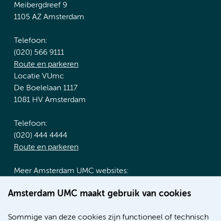
Meibergdreef 9
1105 AZ Amsterdam
Telefoon:
(020) 566 9111
Route en parkeren
Locatie VUmc
De Boelelaan 1117
1081 HV Amsterdam
Telefoon:
(020) 444 4444
Route en parkeren
Meer Amsterdam UMC websites:
Werken bij Amsterdam UMC
Amsterdam UMC maakt gebruik van cookies
Over Amsterdam UMC
Nieuws
Sommige van deze cookies zijn functioneel of technisch