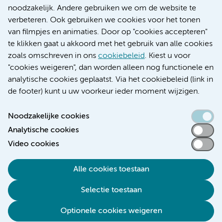
Research
noodzakelijk. Andere gebruiken we om de website te
Educatie locatie AMC
verbeteren. Ook gebruiken we cookies voor het tonen
Educatie locatie VUmc
van filmpjes en animaties. Door op "cookies accepteren"
te klikken gaat u akkoord met het gebruik van alle cookies
zoals omschreven in ons
cookiebeleid
. Kiest u voor
"cookies weigeren", dan worden alleen nog functionele en
Verwijzen & diagnostiek
analytische cookies geplaatst. Via het cookiebeleid (link in
de footer) kunt u uw voorkeur ieder moment wijzigen.
Noodzakelijke cookies
Analytische cookies
Toegankelijkheidsverklaring
Video cookies
Responsible disclosure
Algemene privacyverklaring
Alle cookies toestaan
Cookieverklaring
Selectie toestaan
Disclaimer
Colofon
Optionele cookies weigeren