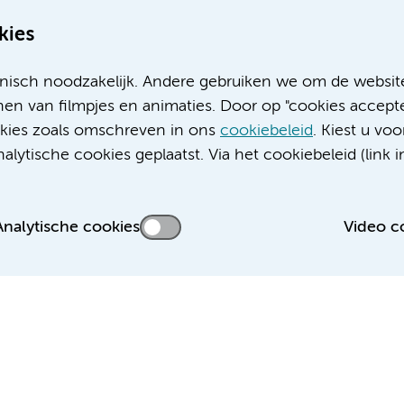
kies
nisch noodzakelijk. Andere gebruiken we om de websit
en van filmpjes en animaties. Door op "cookies accepte
ookies zoals omschreven in ons
cookiebeleid
. Kiest u voo
Meer Amsterdam UMC websites:
lytische cookies geplaatst. Via het cookiebeleid (link i
Werken bij Amsterdam UMC
Over Amsterdam UMC
Nieuws
Analytische cookies
Video c
Research
Educatie locatie AMC
Educatie locatie VUmc
 privacyverklaring
Cookieverklaring
Disclaimer
Colofon