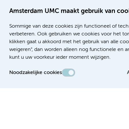
Amsterdam UMC maakt gebruik van coo
Sommige van deze cookies zijn functioneel of tech
verbeteren. Ook gebruiken we cookies voor het ton
klikken gaat u akkoord met het gebruik van alle c
Locatie AMC
Locatie VUmc
weigeren", dan worden alleen nog functionele en ana
Meibergdreef 9
De Boelelaan 1117
kunt u uw voorkeur ieder moment wijzigen.
1105 AZ Amsterdam
1081 HV Amsterdam
Noodzakelijke cookies
Telefoon:
Telefoon:
(020) 566 9111
(020) 444 4444
Route en parkeren
Route en parkeren
Toegankelijkheidsverklaring
Responsible disclosure
Algemene