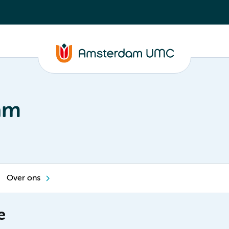
am
Over ons
e