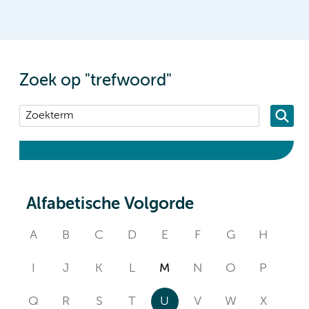
Zoek op "trefwoord"
Alfabetische Volgorde
A
B
C
D
E
F
G
H
I
J
K
L
M
N
O
P
Q
R
S
T
U
V
W
X