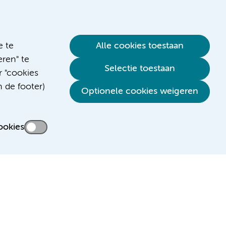
e te
Alle cookies toestaan
ren" te
Selectie toestaan
r "cookies
n de footer)
Verwijzen & diagnostiek
Optionele cookies weigeren
ookies