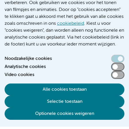
Educatie locatie AMC
verbeteren. Ook gebruiken we cookies voor het tonen
Educatie locatie VUmc
van filmpjes en animaties. Door op "cookies accepteren"
te klikken gaat u akkoord met het gebruik van alle cookies
zoals omschreven in ons
cookiebeleid
. Kiest u voor
"cookies weigeren", dan worden alleen nog functionele en
Verwijzen & diagnostiek
analytische cookies geplaatst. Via het cookiebeleid (link in
de footer) kunt u uw voorkeur ieder moment wijzigen.
Noodzakelijke cookies
Analytische cookies
Toegankelijkheidsverklaring
Video cookies
Responsible disclosure
Algemene privacyverklaring
Alle cookies toestaan
Cookieverklaring
Selectie toestaan
Disclaimer
Colofon
Optionele cookies weigeren