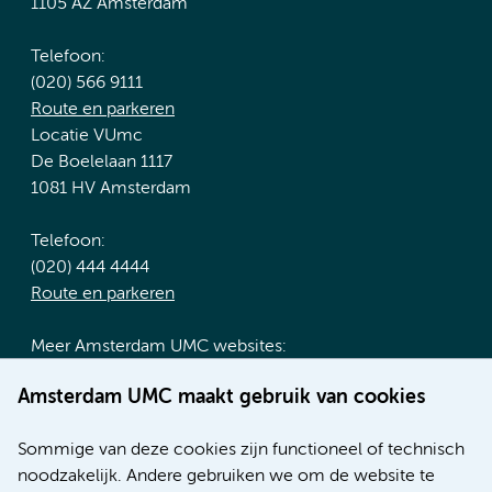
1105 AZ Amsterdam
Telefoon:
(020) 566 9111
Route en parkeren
Locatie VUmc
De Boelelaan 1117
1081 HV Amsterdam
Telefoon:
(020) 444 4444
Route en parkeren
Meer Amsterdam UMC websites:
Werken bij Amsterdam UMC
Amsterdam UMC maakt gebruik van cookies
Over Amsterdam UMC
Nieuws
Sommige van deze cookies zijn functioneel of technisch
Research
noodzakelijk. Andere gebruiken we om de website te