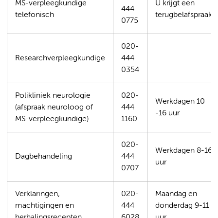
MS-verpleegkundige
U krijgt een
444
telefonisch
terugbelafspraak
0775
020-
Researchverpleegkundige
444
0354
Polikliniek neurologie
020-
Werkdagen 10
(afspraak neuroloog of
444
-16 uur
MS-verpleegkundige)
1160
020-
Werkdagen 8-16
Dagbehandeling
444
uur
0707
Verklaringen,
020-
Maandag en
machtigingen en
444
donderdag 9-11
herhalingsrecepten
6028
uur