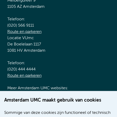
Meibergdreef 9
1105 AZ Amsterdam
Telefoon:
(020) 566 9111
Route en parkeren
Locatie VUmc
De Boelelaan 1117
1081 HV Amsterdam
Telefoon:
(020) 444 4444
Route en parkeren
Meer Amsterdam UMC websites:
Werken bij Amsterdam UMC
Amsterdam UMC maakt gebruik van cookies
Over Amsterdam UMC
Nieuws
Sommige van deze cookies zijn functioneel of technisch