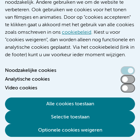
Research
noodzakelijk. Andere gebruiken we om de website te
Educatie locatie AMC
verbeteren. Ook gebruiken we cookies voor het tonen
Educatie locatie VUmc
van filmpjes en animaties. Door op "cookies accepteren"
te klikken gaat u akkoord met het gebruik van alle cookies
zoals omschreven in ons
cookiebeleid
. Kiest u voor
"cookies weigeren", dan worden alleen nog functionele en
Verwijzen & diagnostiek
analytische cookies geplaatst. Via het cookiebeleid (link in
de footer) kunt u uw voorkeur ieder moment wijzigen.
Noodzakelijke cookies
Analytische cookies
Toegankelijkheidsverklaring
Video cookies
Responsible disclosure
Algemene privacyverklaring
Alle cookies toestaan
Cookieverklaring
Selectie toestaan
Disclaimer
Colofon
Optionele cookies weigeren