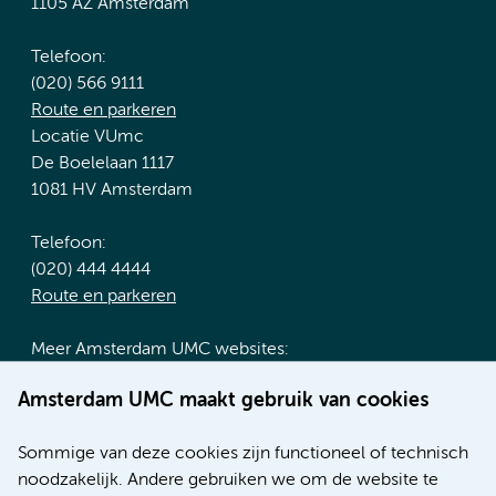
1105 AZ Amsterdam
Telefoon:
(020) 566 9111
Route en parkeren
Locatie VUmc
De Boelelaan 1117
1081 HV Amsterdam
Telefoon:
(020) 444 4444
Route en parkeren
Meer Amsterdam UMC websites:
Werken bij Amsterdam UMC
Amsterdam UMC maakt gebruik van cookies
Over Amsterdam UMC
Nieuws
Sommige van deze cookies zijn functioneel of technisch
Research
noodzakelijk. Andere gebruiken we om de website te