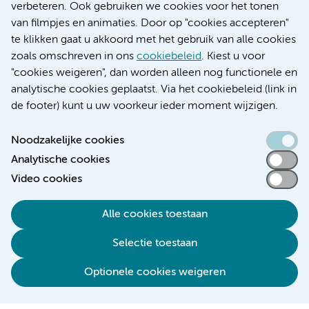
Educatie locatie AMC
verbeteren. Ook gebruiken we cookies voor het tonen
Educatie locatie VUmc
van filmpjes en animaties. Door op "cookies accepteren"
te klikken gaat u akkoord met het gebruik van alle cookies
zoals omschreven in ons
cookiebeleid
. Kiest u voor
"cookies weigeren", dan worden alleen nog functionele en
Verwijzen & diagnostiek
analytische cookies geplaatst. Via het cookiebeleid (link in
de footer) kunt u uw voorkeur ieder moment wijzigen.
Noodzakelijke cookies
Analytische cookies
Toegankelijkheidsverklaring
Video cookies
Responsible disclosure
Algemene privacyverklaring
Alle cookies toestaan
Cookieverklaring
Selectie toestaan
Disclaimer
Colofon
Optionele cookies weigeren