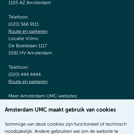
1105 AZ Amsterdam
Telefoon:
(020) 566 9111
Route en parkeren
Locatie VUmc
De Boelelaan 1117
1081 HV Amsterdam
Telefoon:
(020) 444 4444
Route en parkeren
Meer Amsterdam UMC websites:
Werken bij Amsterdam UMC
Amsterdam UMC maakt gebruik van cookies
Over Amsterdam UMC
Nieuws
Sommige van deze cookies zijn functioneel of technisch
Research
noodzakelijk. Andere gebruiken we om de website te