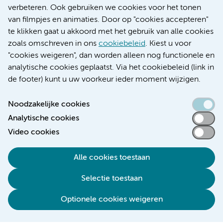
Educatie locatie AMC
verbeteren. Ook gebruiken we cookies voor het tonen
Educatie locatie VUmc
van filmpjes en animaties. Door op "cookies accepteren"
te klikken gaat u akkoord met het gebruik van alle cookies
zoals omschreven in ons
cookiebeleid
. Kiest u voor
"cookies weigeren", dan worden alleen nog functionele en
Verwijzen & diagnostiek
analytische cookies geplaatst. Via het cookiebeleid (link in
de footer) kunt u uw voorkeur ieder moment wijzigen.
Noodzakelijke cookies
Analytische cookies
Toegankelijkheidsverklaring
Video cookies
Responsible disclosure
Algemene privacyverklaring
Alle cookies toestaan
Cookieverklaring
Selectie toestaan
Disclaimer
Colofon
Optionele cookies weigeren