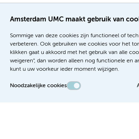
Amsterdam UMC maakt gebruik van coo
Sommige van deze cookies zijn functioneel of tech
verbeteren. Ook gebruiken we cookies voor het ton
klikken gaat u akkoord met het gebruik van alle c
Locatie AMC
Locatie VUmc
weigeren", dan worden alleen nog functionele en ana
Meibergdreef 9
De Boelelaan 1117
kunt u uw voorkeur ieder moment wijzigen.
1105 AZ Amsterdam
1081 HV Amsterdam
Noodzakelijke cookies
Telefoon:
Telefoon:
(020) 566 9111
(020) 444 4444
Route en parkeren
Route en parkeren
Toegankelijkheidsverklaring
Responsible disclosure
Algemene