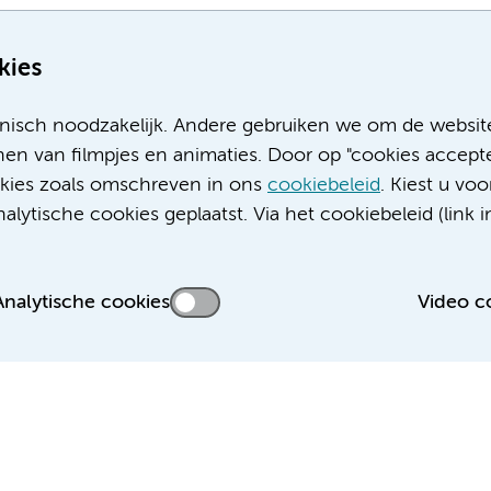
kies
nisch noodzakelijk. Andere gebruiken we om de websit
en van filmpjes en animaties. Door op "cookies accepte
ookies zoals omschreven in ons
cookiebeleid
. Kiest u voo
Meer Amsterdam UMC websites:
lytische cookies geplaatst. Via het cookiebeleid (link i
Werken bij Amsterdam UMC
Over Amsterdam UMC
Nieuws
Analytische cookies
Video c
Research
Educatie locatie AMC
Educatie locatie VUmc
 privacyverklaring
Cookieverklaring
Disclaimer
Colofon