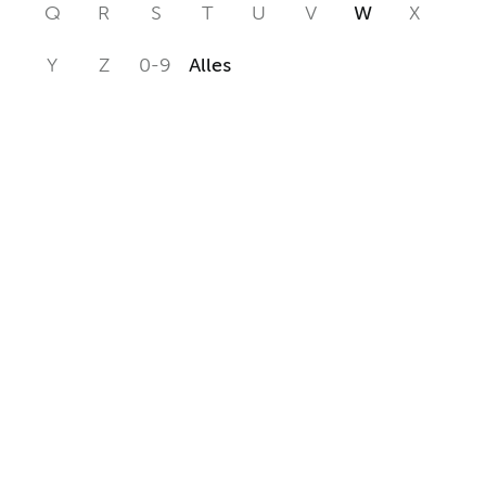
Q
R
S
T
U
V
W
X
Y
Z
0-9
Alles