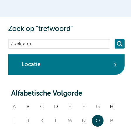
Zoek op "trefwoord"
Locatie
Alfabetische Volgorde
A
B
C
D
E
F
G
H
I
J
K
L
M
N
O
P