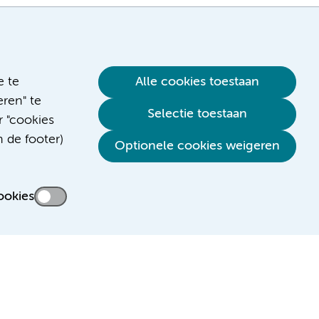
e te
Alle cookies toestaan
ren" te
Selectie toestaan
r "cookies
n de footer)
Verwijzen & diagnostiek
Optionele cookies weigeren
ookies