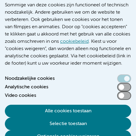
Nieuws
Sommige van deze cookies zijn functioneel of technisch
Research
noodzakelijk. Andere gebruiken we om de website te
Educatie locatie AMC
verbeteren. Ook gebruiken we cookies voor het tonen
Educatie locatie VUmc
van filmpjes en animaties. Door op "cookies accepteren"
te klikken gaat u akkoord met het gebruik van alle cookies
zoals omschreven in ons
cookiebeleid
. Kiest u voor
"cookies weigeren", dan worden alleen nog functionele en
Verwijzen & diagnostiek
analytische cookies geplaatst. Via het cookiebeleid (link in
de footer) kunt u uw voorkeur ieder moment wijzigen.
Noodzakelijke cookies
Analytische cookies
Toegankelijkheidsverklaring
Video cookies
Responsible disclosure
Algemene privacyverklaring
Alle cookies toestaan
Cookieverklaring
Selectie toestaan
Disclaimer
Colofon