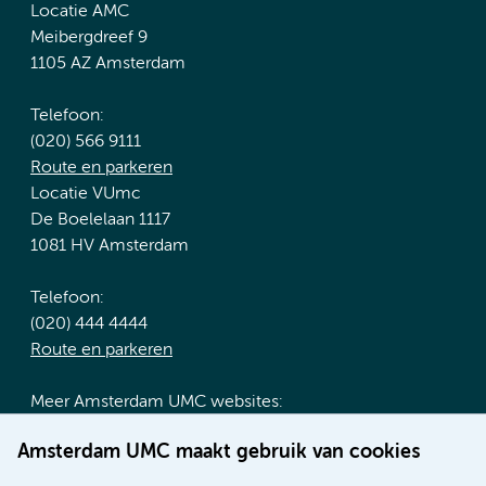
Locatie AMC
Meibergdreef 9
1105 AZ Amsterdam
Telefoon:
(020) 566 9111
Route en parkeren
Locatie VUmc
De Boelelaan 1117
1081 HV Amsterdam
Telefoon:
(020) 444 4444
Route en parkeren
Meer Amsterdam UMC websites:
Werken bij Amsterdam UMC
Amsterdam UMC maakt gebruik van cookies
Over Amsterdam UMC