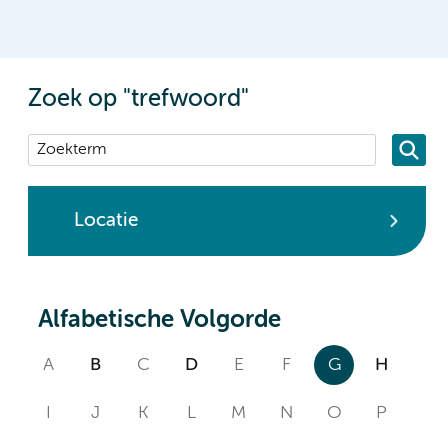
Zoek op "trefwoord"
Locatie
Alfabetische Volgorde
A
B
C
D
E
F
G
H
I
J
K
L
M
N
O
P