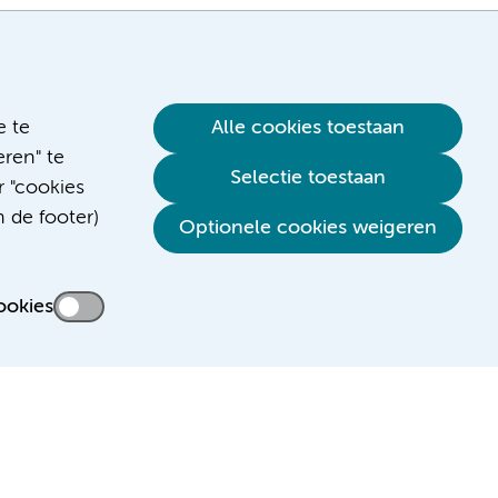
e te
Alle cookies toestaan
ren" te
Selectie toestaan
r "cookies
n de footer)
Verwijzen & diagnostiek
Optionele cookies weigeren
ookies