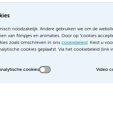
kies
nisch noodzakelijk. Andere gebruiken we om de websit
en van filmpjes en animaties. Door op "cookies accepte
ookies zoals omschreven in ons
cookiebeleid
. Kiest u voo
Meer Amsterdam UMC websites:
lytische cookies geplaatst. Via het cookiebeleid (link i
Werken bij Amsterdam UMC
Over Amsterdam UMC
Nieuws
Analytische cookies
Video c
Research
Educatie locatie AMC
Educatie locatie VUmc
 privacyverklaring
Cookieverklaring
Disclaimer
Colofon