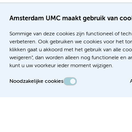
Amsterdam UMC maakt gebruik van coo
Sommige van deze cookies zijn functioneel of tech
verbeteren. Ook gebruiken we cookies voor het ton
klikken gaat u akkoord met het gebruik van alle c
Locatie AMC
Locatie VUmc
weigeren", dan worden alleen nog functionele en ana
Meibergdreef 9
De Boelelaan 1117
kunt u uw voorkeur ieder moment wijzigen.
1105 AZ Amsterdam
1081 HV Amsterdam
Noodzakelijke cookies
Telefoon:
Telefoon:
(020) 566 9111
(020) 444 4444
Route en parkeren
Route en parkeren
Toegankelijkheidsverklaring
Responsible disclosure
Algemene