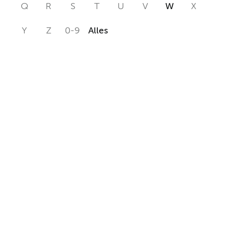
Q
R
S
T
U
V
W
X
Y
Z
0-9
Alles