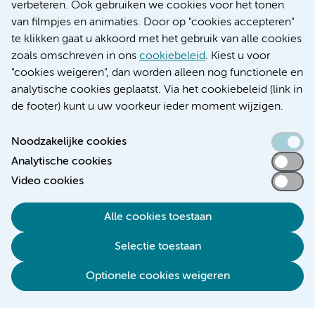
Educatie locatie AMC
verbeteren. Ook gebruiken we cookies voor het tonen
Educatie locatie VUmc
van filmpjes en animaties. Door op "cookies accepteren"
te klikken gaat u akkoord met het gebruik van alle cookies
zoals omschreven in ons
cookiebeleid
. Kiest u voor
"cookies weigeren", dan worden alleen nog functionele en
Verwijzen & diagnostiek
analytische cookies geplaatst. Via het cookiebeleid (link in
de footer) kunt u uw voorkeur ieder moment wijzigen.
Noodzakelijke cookies
Analytische cookies
Toegankelijkheidsverklaring
Video cookies
Responsible disclosure
Algemene privacyverklaring
Alle cookies toestaan
Cookieverklaring
Selectie toestaan
Disclaimer
Colofon
Optionele cookies weigeren