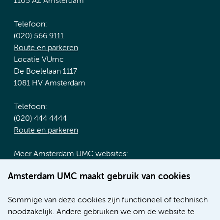
1105 AZ Amsterdam
Telefoon:
(020) 566 9111
Route en parkeren
Locatie VUmc
De Boelelaan 1117
1081 HV Amsterdam
Telefoon:
(020) 444 4444
Route en parkeren
Meer Amsterdam UMC websites:
Werken bij Amsterdam UMC
Amsterdam UMC maakt gebruik van cookies
Over Amsterdam UMC
Nieuws
Sommige van deze cookies zijn functioneel of technisch
Research
noodzakelijk. Andere gebruiken we om de website te