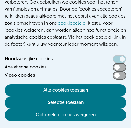
Educatie locatie AMC
verbeteren. Ook gebruiken we cookies voor het tonen
Educatie locatie VUmc
van filmpjes en animaties. Door op "cookies accepteren"
te klikken gaat u akkoord met het gebruik van alle cookies
zoals omschreven in ons
cookiebeleid
. Kiest u voor
"cookies weigeren", dan worden alleen nog functionele en
Verwijzen & diagnostiek
analytische cookies geplaatst. Via het cookiebeleid (link in
de footer) kunt u uw voorkeur ieder moment wijzigen.
Noodzakelijke cookies
Analytische cookies
Toegankelijkheidsverklaring
Video cookies
Responsible disclosure
Algemene privacyverklaring
Alle cookies toestaan
Cookieverklaring
Selectie toestaan
Disclaimer
Colofon
Optionele cookies weigeren