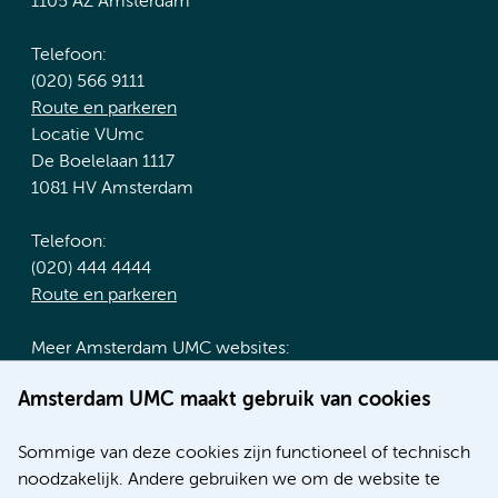
1105 AZ Amsterdam
Telefoon:
(020) 566 9111
Route en parkeren
Locatie VUmc
De Boelelaan 1117
1081 HV Amsterdam
Telefoon:
(020) 444 4444
Route en parkeren
Meer Amsterdam UMC websites:
Werken bij Amsterdam UMC
Amsterdam UMC maakt gebruik van cookies
Over Amsterdam UMC
Nieuws
Sommige van deze cookies zijn functioneel of technisch
Research
noodzakelijk. Andere gebruiken we om de website te