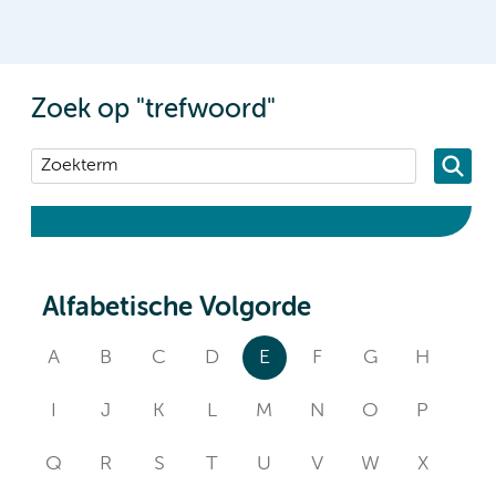
Zoek op "trefwoord"
Alfabetische Volgorde
A
B
C
D
E
F
G
H
I
J
K
L
M
N
O
P
Q
R
S
T
U
V
W
X