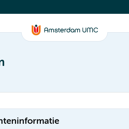
m
nteninformatie