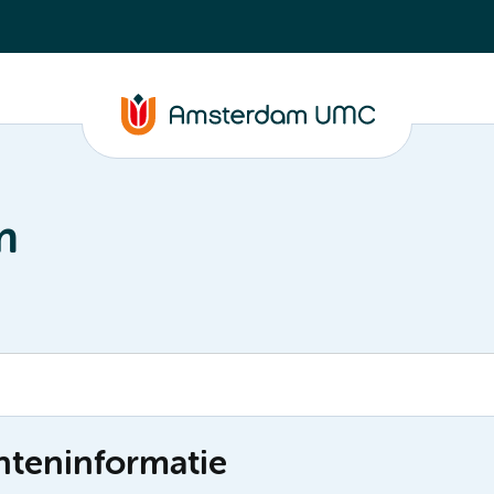
m
nteninformatie