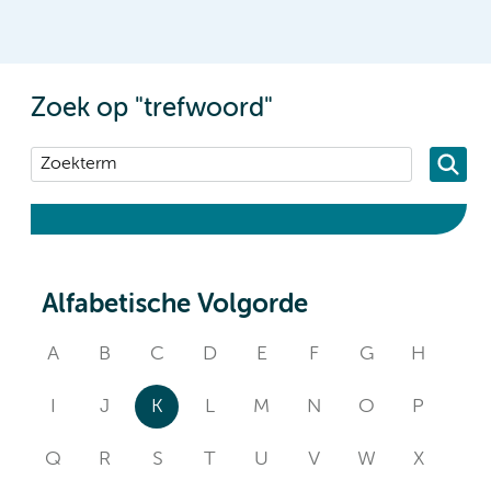
Zoek op "trefwoord"
Alfabetische Volgorde
A
B
C
D
E
F
G
H
I
J
K
L
M
N
O
P
Q
R
S
T
U
V
W
X