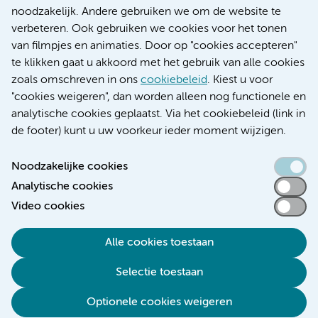
Research
noodzakelijk. Andere gebruiken we om de website te
Educatie locatie AMC
verbeteren. Ook gebruiken we cookies voor het tonen
Educatie locatie VUmc
van filmpjes en animaties. Door op "cookies accepteren"
te klikken gaat u akkoord met het gebruik van alle cookies
zoals omschreven in ons
cookiebeleid
. Kiest u voor
"cookies weigeren", dan worden alleen nog functionele en
Verwijzen & diagnostiek
analytische cookies geplaatst. Via het cookiebeleid (link in
de footer) kunt u uw voorkeur ieder moment wijzigen.
Noodzakelijke cookies
Analytische cookies
Toegankelijkheidsverklaring
Video cookies
Responsible disclosure
Algemene privacyverklaring
Alle cookies toestaan
Cookieverklaring
Selectie toestaan
Disclaimer
Colofon
Optionele cookies weigeren