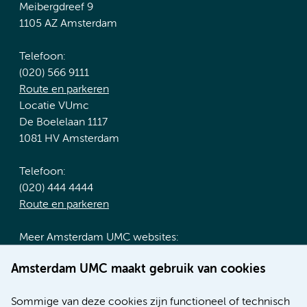
Meibergdreef 9
1105 AZ Amsterdam
Telefoon:
(020) 566 9111
Route en parkeren
Locatie VUmc
De Boelelaan 1117
1081 HV Amsterdam
Telefoon:
(020) 444 4444
Route en parkeren
Meer Amsterdam UMC websites:
Werken bij Amsterdam UMC
Amsterdam UMC maakt gebruik van cookies
Over Amsterdam UMC
Nieuws
Sommige van deze cookies zijn functioneel of technisch