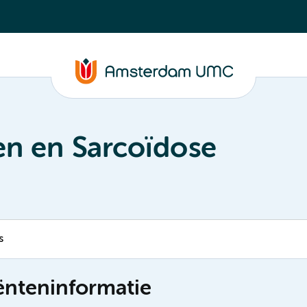
ten en Sarcoïdose
s
iënteninformatie