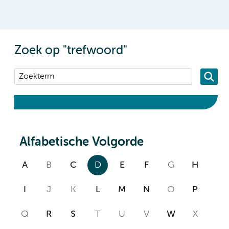
Zoek op "trefwoord"
Alfabetische Volgorde
A
B
C
D
E
F
G
H
I
J
K
L
M
N
O
P
Q
R
S
T
U
V
W
X