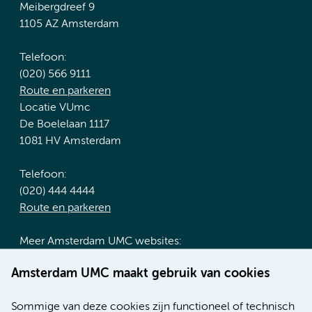
Meibergdreef 9
1105 AZ Amsterdam
Telefoon:
(020) 566 9111
Route en parkeren
Locatie VUmc
De Boelelaan 1117
1081 HV Amsterdam
Telefoon:
(020) 444 4444
Route en parkeren
Meer Amsterdam UMC websites:
Werken bij Amsterdam UMC
Amsterdam UMC maakt gebruik van cookies
Over Amsterdam UMC
Nieuws
Sommige van deze cookies zijn functioneel of technisch