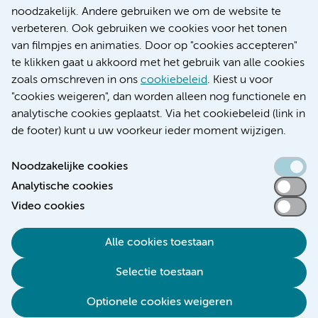
Research
noodzakelijk. Andere gebruiken we om de website te
Educatie locatie AMC
verbeteren. Ook gebruiken we cookies voor het tonen
Educatie locatie VUmc
van filmpjes en animaties. Door op "cookies accepteren"
te klikken gaat u akkoord met het gebruik van alle cookies
zoals omschreven in ons
cookiebeleid
. Kiest u voor
"cookies weigeren", dan worden alleen nog functionele en
Verwijzen & diagnostiek
analytische cookies geplaatst. Via het cookiebeleid (link in
de footer) kunt u uw voorkeur ieder moment wijzigen.
Noodzakelijke cookies
Analytische cookies
Toegankelijkheidsverklaring
Video cookies
Responsible disclosure
Algemene privacyverklaring
Alle cookies toestaan
Cookieverklaring
Selectie toestaan
Disclaimer
Colofon
Optionele cookies weigeren