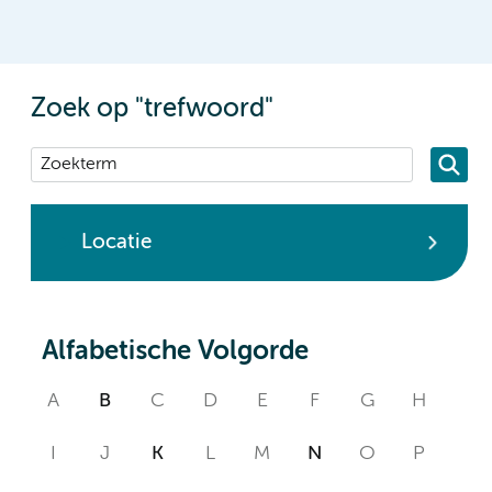
Zoek op "trefwoord"
Locatie
Alfabetische Volgorde
A
B
C
D
E
F
G
H
I
J
K
L
M
N
O
P