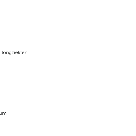
k longziekten
rum