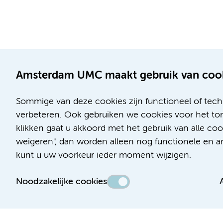
Amsterdam UMC maakt gebruik van coo
Sommige van deze cookies zijn functioneel of tech
verbeteren. Ook gebruiken we cookies voor het ton
klikken gaat u akkoord met het gebruik van alle c
Locatie AMC
Locatie VUmc
weigeren", dan worden alleen nog functionele en ana
Meibergdreef 9
De Boelelaan 1117
kunt u uw voorkeur ieder moment wijzigen.
1105 AZ Amsterdam
1081 HV Amsterdam
Noodzakelijke cookies
Telefoon:
Telefoon:
(020) 566 9111
(020) 444 4444
Route en parkeren
Route en parkeren