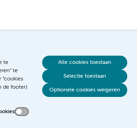
e te
Alle cookies toestaan
ren" te
Selectie toestaan
r "cookies
n de footer)
Verwijzen & diagnostiek
Optionele cookies weigeren
ookies