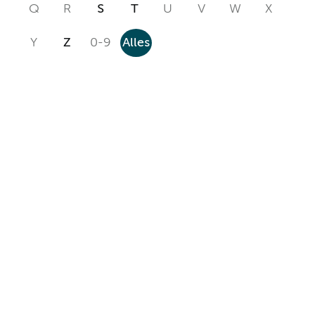
Q
R
S
T
U
V
W
X
Y
Z
0-9
Alles