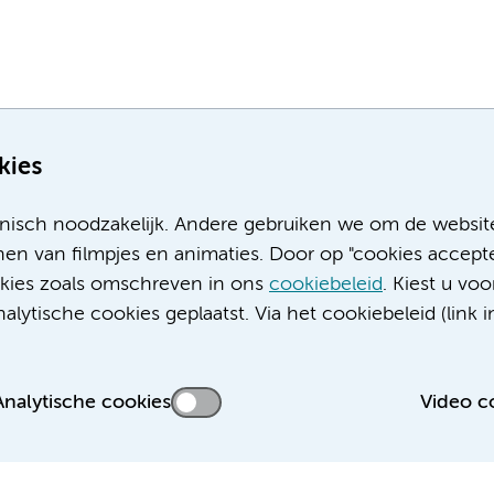
kies
nisch noodzakelijk. Andere gebruiken we om de websit
en van filmpjes en animaties. Door op "cookies accepte
ookies zoals omschreven in ons
cookiebeleid
. Kiest u voo
Meer Amsterdam UMC websites:
lytische cookies geplaatst. Via het cookiebeleid (link i
Werken bij Amsterdam UMC
Over Amsterdam UMC
Nieuws
Analytische cookies
Video c
Research
Educatie locatie AMC
Educatie locatie VUmc