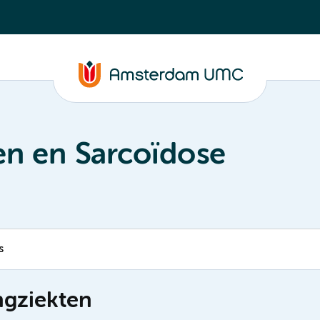
ten en Sarcoïdose
s
ongziekten