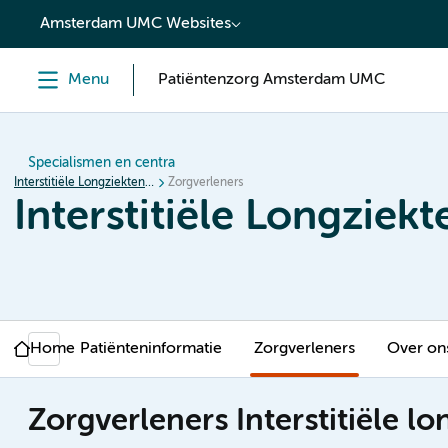
content
Amsterdam UMC Websites
Menu
Patiëntenzorg Amsterdam UMC
Specialismen en centra
Interstitiële Longziekten en Sarcoïdose
Zorgverleners
Interstitiële Longziek
Home
Patiënteninformatie
Zorgverleners
Over on
Zorgverleners Interstitiële l