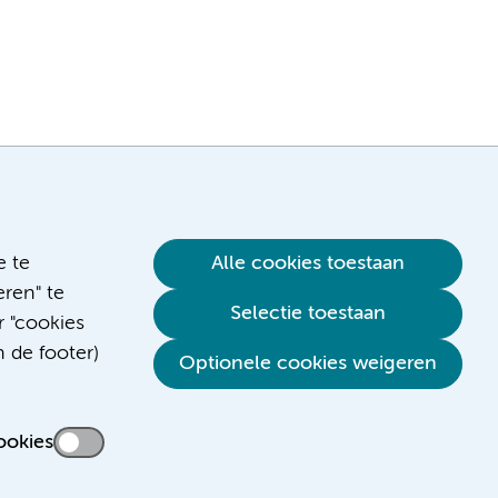
e te
Alle cookies toestaan
ren" te
Selectie toestaan
r "cookies
n de footer)
Verwijzen & diagnostiek
Optionele cookies weigeren
ookies