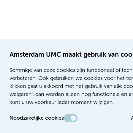
Amsterdam UMC maakt gebruik van coo
Sommige van deze cookies zijn functioneel of tech
verbeteren. Ook gebruiken we cookies voor het ton
klikken gaat u akkoord met het gebruik van alle c
Locatie AMC
Locatie VUmc
weigeren", dan worden alleen nog functionele en ana
Meibergdreef 9
De Boelelaan 1117
kunt u uw voorkeur ieder moment wijzigen.
1105 AZ Amsterdam
1081 HV Amsterdam
Noodzakelijke cookies
Telefoon:
Telefoon:
(020) 566 9111
(020) 444 4444