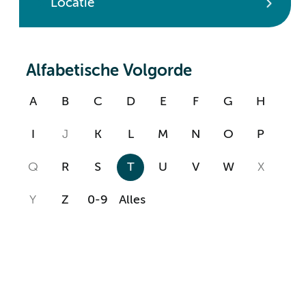
Locatie
Alfabetische Volgorde
A
B
C
D
E
F
G
H
I
J
K
L
M
N
O
P
Q
R
S
T
U
V
W
X
Y
Z
0-9
Alles