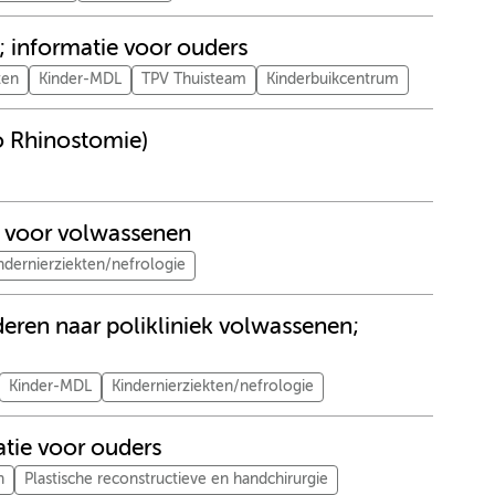
; informatie voor ouders
ten
Kinder-MDL
TPV Thuisteam
Kinderbuikcentrum
o Rhinostomie)
ie voor volwassenen
ndernierziekten/nefrologie
nderen naar polikliniek volwassenen;
Kinder-MDL
Kindernierziekten/nefrologie
atie voor ouders
n
Plastische reconstructieve en handchirurgie