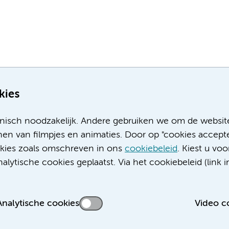
kies
nisch noodzakelijk. Andere gebruiken we om de websit
en van filmpjes en animaties. Door op "cookies accepte
ookies zoals omschreven in ons
cookiebeleid
. Kiest u voo
Meer Amsterdam UMC websites:
lytische cookies geplaatst. Via het cookiebeleid (link i
Werken bij Amsterdam UMC
Over Amsterdam UMC
Nieuws
Analytische cookies
Video c
Research
Educatie locatie AMC