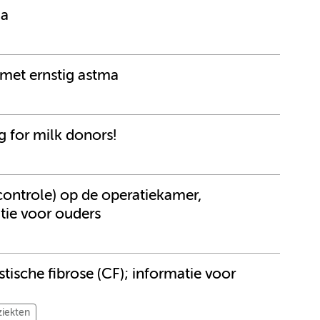
da
 met ernstig astma
 for milk donors!
controle) op de operatiekamer,
ie voor ouders
tische fibrose (CF); informatie voor
ziekten