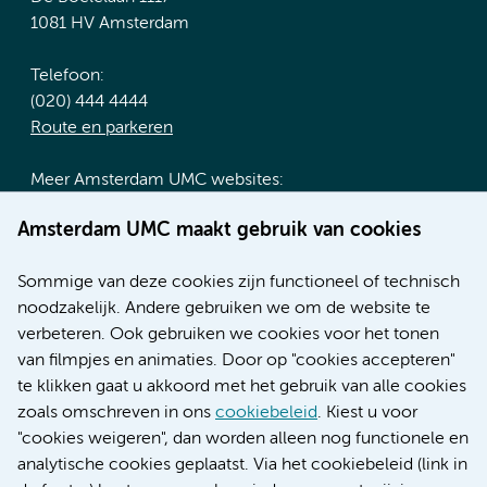
1081 HV Amsterdam
Telefoon:
(020) 444 4444
Route en parkeren
Meer Amsterdam UMC websites:
Werken bij Amsterdam UMC
Amsterdam UMC maakt gebruik van cookies
Over Amsterdam UMC
Nieuws
Sommige van deze cookies zijn functioneel of technisch
Research
noodzakelijk. Andere gebruiken we om de website te
Educatie locatie AMC
verbeteren. Ook gebruiken we cookies voor het tonen
Educatie locatie VUmc
van filmpjes en animaties. Door op "cookies accepteren"
te klikken gaat u akkoord met het gebruik van alle cookies
zoals omschreven in ons
cookiebeleid
. Kiest u voor
"cookies weigeren", dan worden alleen nog functionele en
Verwijzen & diagnostiek
analytische cookies geplaatst. Via het cookiebeleid (link in