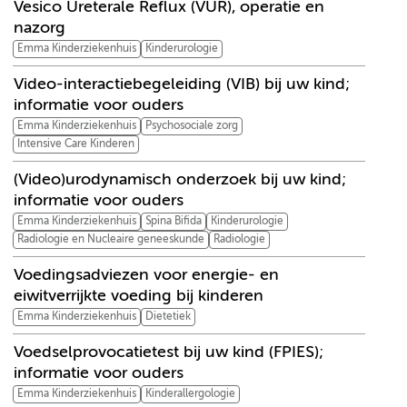
Vesico Ureterale Reflux (VUR), operatie en
nazorg
Emma Kinderziekenhuis
Kinderurologie
Video-interactiebegeleiding (VIB) bij uw kind;
informatie voor ouders
Emma Kinderziekenhuis
Psychosociale zorg
Intensive Care Kinderen
(Video)urodynamisch onderzoek bij uw kind;
informatie voor ouders
Emma Kinderziekenhuis
Spina Bifida
Kinderurologie
Radiologie en Nucleaire geneeskunde
Radiologie
Voedingsadviezen voor energie- en
eiwitverrijkte voeding bij kinderen
Emma Kinderziekenhuis
Dietetiek
Voedselprovocatietest bij uw kind (FPIES);
informatie voor ouders
Emma Kinderziekenhuis
Kinderallergologie