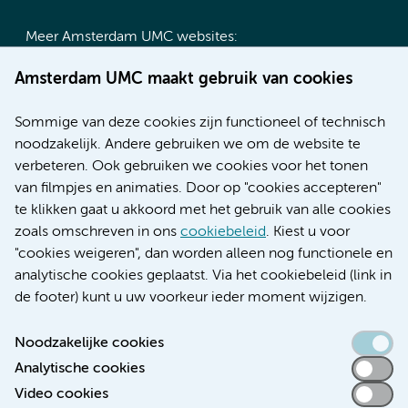
Meer Amsterdam UMC websites:
Werken bij Amsterdam UMC
Amsterdam UMC maakt gebruik van cookies
Over Amsterdam UMC
Nieuws
Sommige van deze cookies zijn functioneel of technisch
Research
noodzakelijk. Andere gebruiken we om de website te
Educatie locatie AMC
verbeteren. Ook gebruiken we cookies voor het tonen
Educatie locatie VUmc
van filmpjes en animaties. Door op "cookies accepteren"
te klikken gaat u akkoord met het gebruik van alle cookies
zoals omschreven in ons
cookiebeleid
. Kiest u voor
"cookies weigeren", dan worden alleen nog functionele en
Verwijzen & diagnostiek
analytische cookies geplaatst. Via het cookiebeleid (link in
de footer) kunt u uw voorkeur ieder moment wijzigen.
Noodzakelijke cookies
Analytische cookies
Toegankelijkheidsverklaring
Video cookies
Responsible disclosure