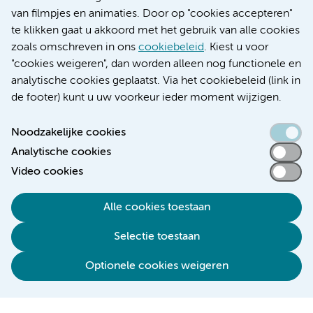
Educatie locatie VUmc
van filmpjes en animaties. Door op "cookies accepteren"
te klikken gaat u akkoord met het gebruik van alle cookies
zoals omschreven in ons
cookiebeleid
. Kiest u voor
"cookies weigeren", dan worden alleen nog functionele en
Verwijzen & diagnostiek
analytische cookies geplaatst. Via het cookiebeleid (link in
de footer) kunt u uw voorkeur ieder moment wijzigen.
Noodzakelijke cookies
Analytische cookies
Toegankelijkheidsverklaring
Video cookies
Responsible disclosure
Algemene privacyverklaring
Alle cookies toestaan
Cookieverklaring
Selectie toestaan
Disclaimer
Colofon
Optionele cookies weigeren