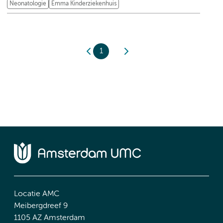
Neonatologie
Emma Kinderziekenhuis
1
Locatie AMC
Meibergdreef 9
1105 AZ Amsterdam