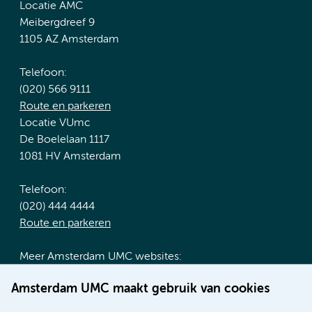
Locatie AMC
Meibergdreef 9
1105 AZ Amsterdam
Telefoon:
(020) 566 9111
Route en parkeren
Locatie VUmc
De Boelelaan 1117
1081 HV Amsterdam
Telefoon:
(020) 444 4444
Route en parkeren
Meer Amsterdam UMC websites:
Werken bij Amsterdam UMC
Amsterdam UMC maakt gebruik van cookies
Over Amsterdam UMC