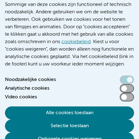
Nieuws
Sommige van deze cookies zijn functioneel of technisch
Research
noodzakelijk. Andere gebruiken we om de website te
Educatie locatie AMC
verbeteren. Ook gebruiken we cookies voor het tonen
Educatie locatie VUmc
van filmpjes en animaties. Door op "cookies accepteren"
te klikken gaat u akkoord met het gebruik van alle cookies
zoals omschreven in ons
cookiebeleid
. Kiest u voor
"cookies weigeren", dan worden alleen nog functionele en
Verwijzen & diagnostiek
analytische cookies geplaatst. Via het cookiebeleid (link in
de footer) kunt u uw voorkeur ieder moment wijzigen.
Noodzakelijke cookies
Analytische cookies
Toegankelijkheidsverklaring
Video cookies
Responsible disclosure
Algemene privacyverklaring
Alle cookies toestaan
Cookieverklaring
Selectie toestaan
Disclaimer
Colofon