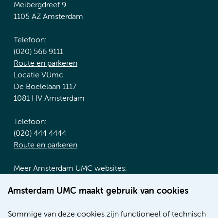
Meibergdreef 9
1105 AZ Amsterdam
Telefoon:
(020) 566 9111
Route en parkeren
Locatie VUmc
De Boelelaan 1117
1081 HV Amsterdam
Telefoon:
(020) 444 4444
Route en parkeren
Meer Amsterdam UMC websites:
Werken bij Amsterdam UMC
Amsterdam UMC maakt gebruik van cookies
Over Amsterdam UMC
Nieuws
Sommige van deze cookies zijn functioneel of technisch