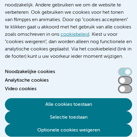
Research
noodzakelijk. Andere gebruiken we om de website te
Educatie locatie AMC
verbeteren. Ook gebruiken we cookies voor het tonen
Educatie locatie VUmc
van filmpjes en animaties. Door op "cookies accepteren"
te klikken gaat u akkoord met het gebruik van alle cookies
zoals omschreven in ons
cookiebeleid
. Kiest u voor
"cookies weigeren", dan worden alleen nog functionele en
Verwijzen & diagnostiek
analytische cookies geplaatst. Via het cookiebeleid (link in
de footer) kunt u uw voorkeur ieder moment wijzigen.
Noodzakelijke cookies
Analytische cookies
Toegankelijkheidsverklaring
Video cookies
Responsible disclosure
Algemene privacyverklaring
Alle cookies toestaan
Cookieverklaring
Selectie toestaan
Disclaimer
Colofon
Optionele cookies weigeren