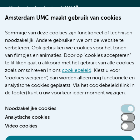
Werken bij Amsterdam UMC
Over Amsterdam UMC
Amsterdam UMC maakt gebruik van cookies
Nieuws
Research
Sommige van deze cookies zijn functioneel of technisch
Educatie locatie AMC
noodzakelijk. Andere gebruiken we om de website te
Educatie locatie VUmc
verbeteren. Ook gebruiken we cookies voor het tonen
van filmpjes en animaties. Door op "cookies accepteren"
te klikken gaat u akkoord met het gebruik van alle cookies
zoals omschreven in ons
cookiebeleid
. Kiest u voor
Verwijzen & diagnostiek
"cookies weigeren", dan worden alleen nog functionele en
analytische cookies geplaatst. Via het cookiebeleid (link in
de footer) kunt u uw voorkeur ieder moment wijzigen.
Noodzakelijke cookies
Toegankelijkheidsverklaring
Analytische cookies
Responsible disclosure
Video cookies
Algemene privacyverklaring
Cookieverklaring