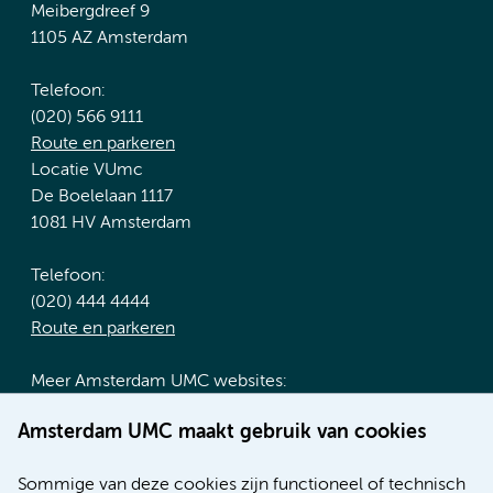
Meibergdreef 9
1105 AZ Amsterdam
Telefoon:
(020) 566 9111
Route en parkeren
Locatie VUmc
De Boelelaan 1117
1081 HV Amsterdam
Telefoon:
(020) 444 4444
Route en parkeren
Meer Amsterdam UMC websites:
Werken bij Amsterdam UMC
Amsterdam UMC maakt gebruik van cookies
Over Amsterdam UMC
Nieuws
Sommige van deze cookies zijn functioneel of technisch