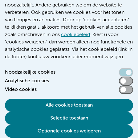
Research
noodzakelijk. Andere gebruiken we om de website te
Educatie locatie AMC
verbeteren. Ook gebruiken we cookies voor het tonen
Educatie locatie VUmc
van filmpjes en animaties. Door op "cookies accepteren"
te klikken gaat u akkoord met het gebruik van alle cookies
zoals omschreven in ons
cookiebeleid
. Kiest u voor
"cookies weigeren", dan worden alleen nog functionele en
Verwijzen & diagnostiek
analytische cookies geplaatst. Via het cookiebeleid (link in
de footer) kunt u uw voorkeur ieder moment wijzigen.
Noodzakelijke cookies
Analytische cookies
Toegankelijkheidsverklaring
Video cookies
Responsible disclosure
Algemene privacyverklaring
Alle cookies toestaan
Cookieverklaring
Selectie toestaan
Disclaimer
Colofon
Optionele cookies weigeren