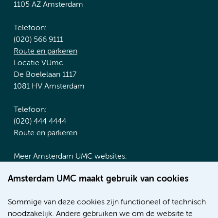
1105 AZ Amsterdam
Telefoon:
(020) 566 9111
Route en parkeren
Locatie VUmc
De Boelelaan 1117
1081 HV Amsterdam
Telefoon:
(020) 444 4444
Route en parkeren
Meer Amsterdam UMC websites:
Werken bij Amsterdam UMC
Amsterdam UMC maakt gebruik van cookies
Over Amsterdam UMC
Nieuws
Sommige van deze cookies zijn functioneel of technisch
Research
noodzakelijk. Andere gebruiken we om de website te