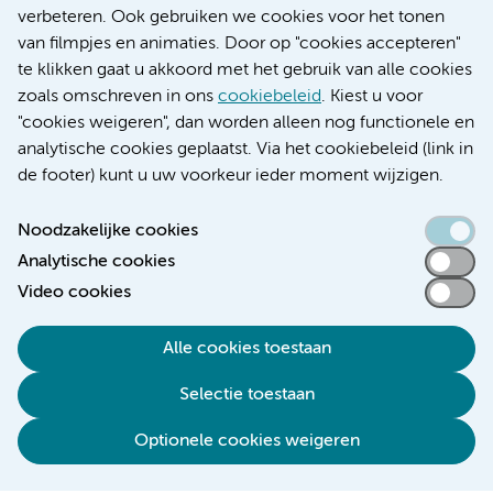
Educatie locatie AMC
verbeteren. Ook gebruiken we cookies voor het tonen
Educatie locatie VUmc
van filmpjes en animaties. Door op "cookies accepteren"
te klikken gaat u akkoord met het gebruik van alle cookies
zoals omschreven in ons
cookiebeleid
. Kiest u voor
"cookies weigeren", dan worden alleen nog functionele en
Verwijzen & diagnostiek
analytische cookies geplaatst. Via het cookiebeleid (link in
de footer) kunt u uw voorkeur ieder moment wijzigen.
Noodzakelijke cookies
Analytische cookies
Toegankelijkheidsverklaring
Video cookies
Responsible disclosure
Algemene privacyverklaring
Alle cookies toestaan
Cookieverklaring
Selectie toestaan
Disclaimer
Colofon
Optionele cookies weigeren