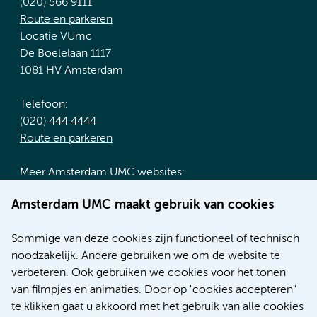
(020) 566 9111
Route en parkeren
Locatie VUmc
De Boelelaan 1117
1081 HV Amsterdam
Telefoon:
(020) 444 4444
Route en parkeren
Meer Amsterdam UMC websites:
Werken bij Amsterdam UMC
Amsterdam UMC maakt gebruik van cookies
Over Amsterdam UMC
Nieuws
Sommige van deze cookies zijn functioneel of technisch
Research
noodzakelijk. Andere gebruiken we om de website te
Educatie locatie AMC
verbeteren. Ook gebruiken we cookies voor het tonen
Educatie locatie VUmc
van filmpjes en animaties. Door op "cookies accepteren"
te klikken gaat u akkoord met het gebruik van alle cookies