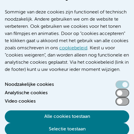
Over Amsterdam UMC
Nieuws
Sommige van deze cookies zijn functioneel of technisch
Research
noodzakelijk. Andere gebruiken we om de website te
Educatie locatie AMC
verbeteren. Ook gebruiken we cookies voor het tonen
Educatie locatie VUmc
van filmpjes en animaties. Door op "cookies accepteren"
te klikken gaat u akkoord met het gebruik van alle cookies
zoals omschreven in ons
cookiebeleid
. Kiest u voor
"cookies weigeren", dan worden alleen nog functionele en
Verwijzen & diagnostiek
analytische cookies geplaatst. Via het cookiebeleid (link in
de footer) kunt u uw voorkeur ieder moment wijzigen.
Noodzakelijke cookies
Analytische cookies
Toegankelijkheidsverklaring
Video cookies
Responsible disclosure
Algemene privacyverklaring
Alle cookies toestaan
Cookieverklaring
Selectie toestaan
Disclaimer