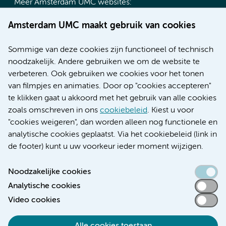
Meer Amsterdam UMC websites:
Werken bij Amsterdam UMC
Amsterdam UMC maakt gebruik van cookies
Over Amsterdam UMC
Nieuws
Sommige van deze cookies zijn functioneel of technisch
Research
noodzakelijk. Andere gebruiken we om de website te
Educatie locatie AMC
verbeteren. Ook gebruiken we cookies voor het tonen
Educatie locatie VUmc
van filmpjes en animaties. Door op "cookies accepteren"
te klikken gaat u akkoord met het gebruik van alle cookies
zoals omschreven in ons
cookiebeleid
. Kiest u voor
"cookies weigeren", dan worden alleen nog functionele en
Verwijzen & diagnostiek
analytische cookies geplaatst. Via het cookiebeleid (link in
de footer) kunt u uw voorkeur ieder moment wijzigen.
Noodzakelijke cookies
Analytische cookies
Toegankelijkheidsverklaring
Video cookies
Responsible disclosure
Algemene privacyverklaring