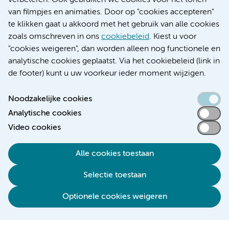
verbeteren. Ook gebruiken we cookies voor het tonen
Educatie locatie VUmc
van filmpjes en animaties. Door op "cookies accepteren"
te klikken gaat u akkoord met het gebruik van alle cookies
zoals omschreven in ons
cookiebeleid
. Kiest u voor
"cookies weigeren", dan worden alleen nog functionele en
Verwijzen & diagnostiek
analytische cookies geplaatst. Via het cookiebeleid (link in
de footer) kunt u uw voorkeur ieder moment wijzigen.
Noodzakelijke cookies
Analytische cookies
Toegankelijkheidsverklaring
Video cookies
Responsible disclosure
Algemene privacyverklaring
Alle cookies toestaan
Cookieverklaring
Selectie toestaan
Disclaimer
Colofon
Optionele cookies weigeren