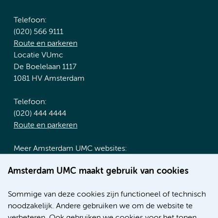
Telefoon:
(020) 566 9111
Route en parkeren
Locatie VUmc
De Boelelaan 1117
1081 HV Amsterdam
Telefoon:
(020) 444 4444
Route en parkeren
Meer Amsterdam UMC websites:
Werken bij Amsterdam UMC
Amsterdam UMC maakt gebruik van cookies
Over Amsterdam UMC
Nieuws
Sommige van deze cookies zijn functioneel of technisch
Research
noodzakelijk. Andere gebruiken we om de website te
Educatie locatie AMC