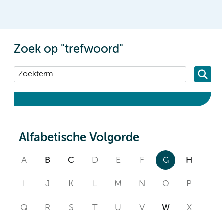
Zoek op "trefwoord"
Alfabetische Volgorde
A
B
C
D
E
F
G
H
I
J
K
L
M
N
O
P
Q
R
S
T
U
V
W
X