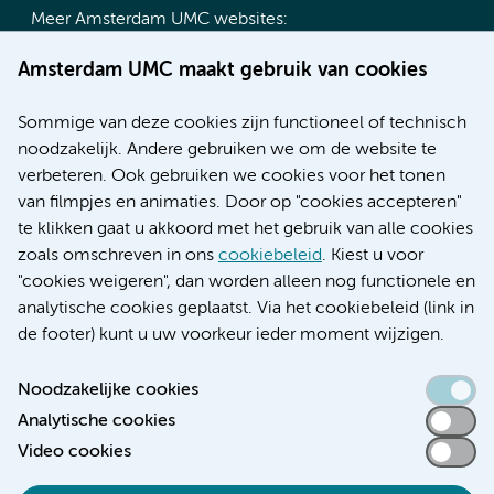
Meer Amsterdam UMC websites:
Werken bij Amsterdam UMC
Amsterdam UMC maakt gebruik van cookies
Over Amsterdam UMC
Nieuws
Sommige van deze cookies zijn functioneel of technisch
Research
noodzakelijk. Andere gebruiken we om de website te
Educatie locatie AMC
verbeteren. Ook gebruiken we cookies voor het tonen
Educatie locatie VUmc
van filmpjes en animaties. Door op "cookies accepteren"
te klikken gaat u akkoord met het gebruik van alle cookies
zoals omschreven in ons
cookiebeleid
. Kiest u voor
"cookies weigeren", dan worden alleen nog functionele en
Verwijzen & diagnostiek
analytische cookies geplaatst. Via het cookiebeleid (link in
de footer) kunt u uw voorkeur ieder moment wijzigen.
Noodzakelijke cookies
Analytische cookies
Toegankelijkheidsverklaring
Video cookies
Responsible disclosure
Algemene privacyverklaring