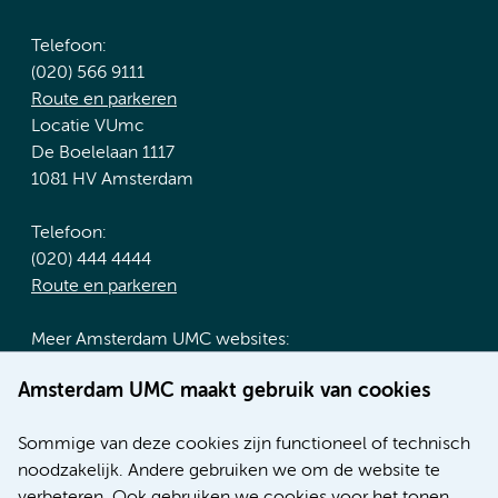
Telefoon:
(020) 566 9111
Route en parkeren
Locatie VUmc
De Boelelaan 1117
1081 HV Amsterdam
Telefoon:
(020) 444 4444
Route en parkeren
Meer Amsterdam UMC websites:
Werken bij Amsterdam UMC
Amsterdam UMC maakt gebruik van cookies
Over Amsterdam UMC
Nieuws
Sommige van deze cookies zijn functioneel of technisch
Research
noodzakelijk. Andere gebruiken we om de website te
Educatie locatie AMC