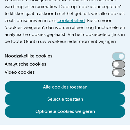
verbeteren. Ook gebruiken we cookies voor het tonen
Educatie locatie VUmc
van filmpjes en animaties. Door op "cookies accepteren"
te klikken gaat u akkoord met het gebruik van alle cookies
zoals omschreven in ons
cookiebeleid
. Kiest u voor
"cookies weigeren", dan worden alleen nog functionele en
Verwijzen & diagnostiek
analytische cookies geplaatst. Via het cookiebeleid (link in
de footer) kunt u uw voorkeur ieder moment wijzigen.
Noodzakelijke cookies
Analytische cookies
Toegankelijkheidsverklaring
Video cookies
Responsible disclosure
Algemene privacyverklaring
Alle cookies toestaan
Cookieverklaring
Selectie toestaan
Disclaimer
Colofon
Optionele cookies weigeren