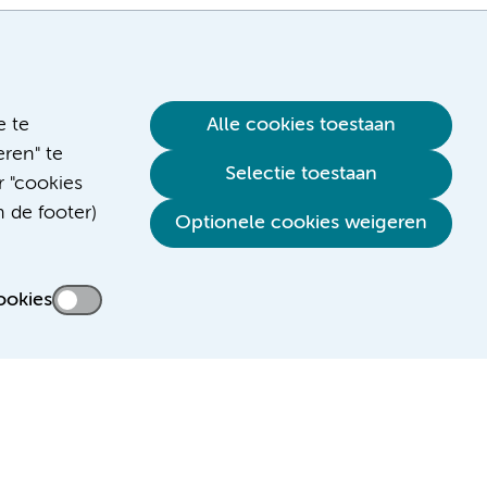
e te
Alle cookies toestaan
ren" te
Selectie toestaan
r "cookies
n de footer)
Verwijzen & diagnostiek
Optionele cookies weigeren
ookies