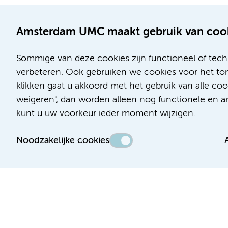
Amsterdam UMC maakt gebruik van coo
Sommige van deze cookies zijn functioneel of tech
verbeteren. Ook gebruiken we cookies voor het ton
klikken gaat u akkoord met het gebruik van alle c
Locatie AMC
Locatie VUmc
weigeren", dan worden alleen nog functionele en ana
Meibergdreef 9
De Boelelaan 1117
kunt u uw voorkeur ieder moment wijzigen.
1105 AZ Amsterdam
1081 HV Amsterdam
Noodzakelijke cookies
Telefoon:
Telefoon:
(020) 566 9111
(020) 444 4444
Route en parkeren
Route en parkeren
Toegankelijkheidsverklaring
Responsible disclosure
Algemene