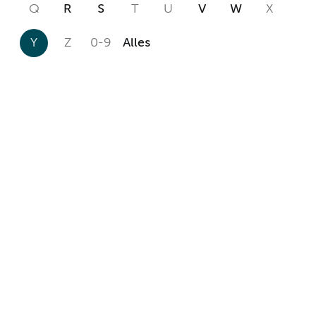
Q
R
S
T
U
V
W
X
Y
Z
0-9
Alles