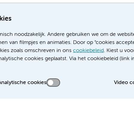
kies
nisch noodzakelijk. Andere gebruiken we om de websit
en van filmpjes en animaties. Door op "cookies accepte
ookies zoals omschreven in ons
cookiebeleid
. Kiest u voo
Meer Amsterdam UMC websites:
lytische cookies geplaatst. Via het cookiebeleid (link i
Werken bij Amsterdam UMC
Over Amsterdam UMC
Nieuws
Analytische cookies
Video c
Research
Educatie locatie AMC
Educatie locatie VUmc
 privacyverklaring
Cookieverklaring
Disclaimer
Colofon