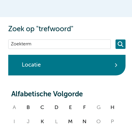
Zoek op "trefwoord"
Locatie
Alfabetische Volgorde
A
B
C
D
E
F
G
H
I
J
K
L
M
N
O
P