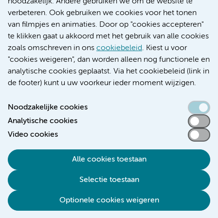
noodzakelijk. Andere gebruiken we om de website te
Educatie locatie AMC
verbeteren. Ook gebruiken we cookies voor het tonen
Educatie locatie VUmc
van filmpjes en animaties. Door op "cookies accepteren"
te klikken gaat u akkoord met het gebruik van alle cookies
zoals omschreven in ons
cookiebeleid
. Kiest u voor
"cookies weigeren", dan worden alleen nog functionele en
Verwijzen & diagnostiek
analytische cookies geplaatst. Via het cookiebeleid (link in
de footer) kunt u uw voorkeur ieder moment wijzigen.
Noodzakelijke cookies
Analytische cookies
Toegankelijkheidsverklaring
Video cookies
Responsible disclosure
Algemene privacyverklaring
Alle cookies toestaan
Cookieverklaring
Selectie toestaan
Disclaimer
Colofon
Optionele cookies weigeren