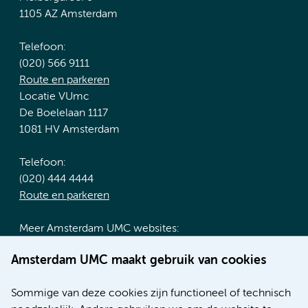
1105 AZ Amsterdam
Telefoon:
(020) 566 9111
Route en parkeren
Locatie VUmc
De Boelelaan 1117
1081 HV Amsterdam
Telefoon:
(020) 444 4444
Route en parkeren
Meer Amsterdam UMC websites:
Werken bij Amsterdam UMC
Amsterdam UMC maakt gebruik van cookies
Over Amsterdam UMC
Nieuws
Sommige van deze cookies zijn functioneel of technisch
Research