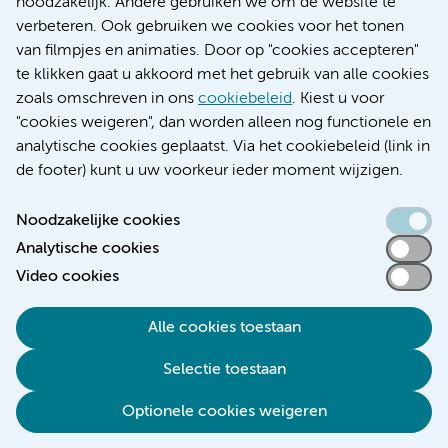
noodzakelijk. Andere gebruiken we om de website te
Educatie locatie AMC
verbeteren. Ook gebruiken we cookies voor het tonen
Educatie locatie VUmc
van filmpjes en animaties. Door op "cookies accepteren"
te klikken gaat u akkoord met het gebruik van alle cookies
zoals omschreven in ons
cookiebeleid
. Kiest u voor
"cookies weigeren", dan worden alleen nog functionele en
Verwijzen & diagnostiek
analytische cookies geplaatst. Via het cookiebeleid (link in
de footer) kunt u uw voorkeur ieder moment wijzigen.
Noodzakelijke cookies
Analytische cookies
Toegankelijkheidsverklaring
Video cookies
Responsible disclosure
Algemene privacyverklaring
Alle cookies toestaan
Cookieverklaring
Selectie toestaan
Disclaimer
Colofon
Optionele cookies weigeren