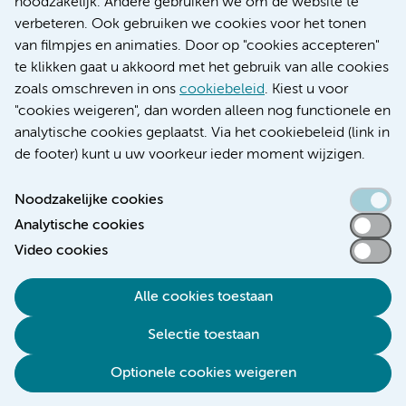
noodzakelijk. Andere gebruiken we om de website te
Educatie locatie AMC
verbeteren. Ook gebruiken we cookies voor het tonen
Educatie locatie VUmc
van filmpjes en animaties. Door op "cookies accepteren"
te klikken gaat u akkoord met het gebruik van alle cookies
zoals omschreven in ons
cookiebeleid
. Kiest u voor
"cookies weigeren", dan worden alleen nog functionele en
Verwijzen & diagnostiek
analytische cookies geplaatst. Via het cookiebeleid (link in
de footer) kunt u uw voorkeur ieder moment wijzigen.
Noodzakelijke cookies
Analytische cookies
Toegankelijkheidsverklaring
Video cookies
Responsible disclosure
Algemene privacyverklaring
Alle cookies toestaan
Cookieverklaring
Selectie toestaan
Disclaimer
Colofon
Optionele cookies weigeren