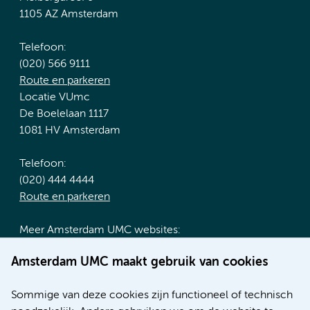
1105 AZ Amsterdam
Telefoon:
(020) 566 9111
Route en parkeren
Locatie VUmc
De Boelelaan 1117
1081 HV Amsterdam
Telefoon:
(020) 444 4444
Route en parkeren
Meer Amsterdam UMC websites:
Werken bij Amsterdam UMC
Amsterdam UMC maakt gebruik van cookies
Over Amsterdam UMC
Nieuws
Sommige van deze cookies zijn functioneel of technisch
Research