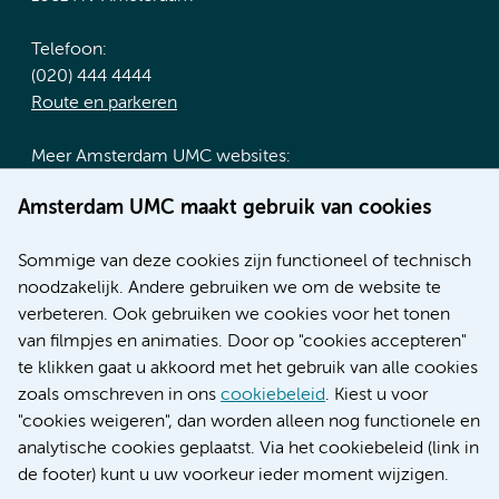
Telefoon:
(020) 444 4444
Route en parkeren
Meer Amsterdam UMC websites:
Werken bij Amsterdam UMC
Amsterdam UMC maakt gebruik van cookies
Over Amsterdam UMC
Nieuws
Sommige van deze cookies zijn functioneel of technisch
Research
noodzakelijk. Andere gebruiken we om de website te
Educatie locatie AMC
verbeteren. Ook gebruiken we cookies voor het tonen
Educatie locatie VUmc
van filmpjes en animaties. Door op "cookies accepteren"
te klikken gaat u akkoord met het gebruik van alle cookies
zoals omschreven in ons
cookiebeleid
. Kiest u voor
"cookies weigeren", dan worden alleen nog functionele en
Verwijzen & diagnostiek
analytische cookies geplaatst. Via het cookiebeleid (link in
de footer) kunt u uw voorkeur ieder moment wijzigen.