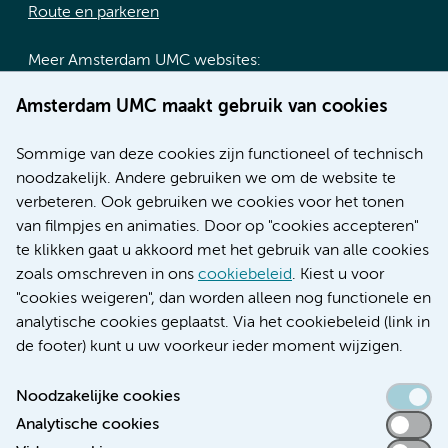
Route en parkeren
Meer Amsterdam UMC websites:
Werken bij Amsterdam UMC
Amsterdam UMC maakt gebruik van cookies
Over Amsterdam UMC
Nieuws
Sommige van deze cookies zijn functioneel of technisch
Research
noodzakelijk. Andere gebruiken we om de website te
Educatie locatie AMC
verbeteren. Ook gebruiken we cookies voor het tonen
Educatie locatie VUmc
van filmpjes en animaties. Door op "cookies accepteren"
te klikken gaat u akkoord met het gebruik van alle cookies
zoals omschreven in ons
cookiebeleid
. Kiest u voor
"cookies weigeren", dan worden alleen nog functionele en
Verwijzen & diagnostiek
analytische cookies geplaatst. Via het cookiebeleid (link in
de footer) kunt u uw voorkeur ieder moment wijzigen.
Noodzakelijke cookies
Analytische cookies
Toegankelijkheidsverklaring