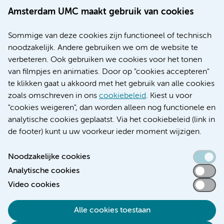
Werken bij Amsterdam UMC
Amsterdam UMC maakt gebruik van cookies
Over Amsterdam UMC
Nieuws
Sommige van deze cookies zijn functioneel of technisch
Research
noodzakelijk. Andere gebruiken we om de website te
Educatie locatie AMC
verbeteren. Ook gebruiken we cookies voor het tonen
Educatie locatie VUmc
van filmpjes en animaties. Door op "cookies accepteren"
te klikken gaat u akkoord met het gebruik van alle cookies
zoals omschreven in ons
cookiebeleid
. Kiest u voor
"cookies weigeren", dan worden alleen nog functionele en
Verwijzen & diagnostiek
analytische cookies geplaatst. Via het cookiebeleid (link in
de footer) kunt u uw voorkeur ieder moment wijzigen.
Noodzakelijke cookies
Analytische cookies
Toegankelijkheidsverklaring
Video cookies
Responsible disclosure
Algemene privacyverklaring
Alle cookies toestaan
Cookieverklaring