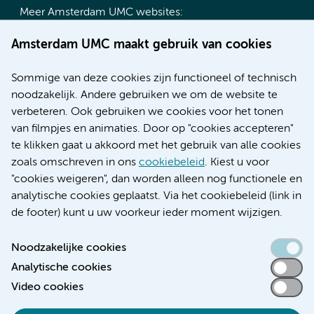
Meer Amsterdam UMC websites:
Werken bij Amsterdam UMC
Amsterdam UMC maakt gebruik van cookies
Over Amsterdam UMC
Nieuws
Sommige van deze cookies zijn functioneel of technisch
Research
noodzakelijk. Andere gebruiken we om de website te
Educatie locatie AMC
verbeteren. Ook gebruiken we cookies voor het tonen
Educatie locatie VUmc
van filmpjes en animaties. Door op "cookies accepteren"
te klikken gaat u akkoord met het gebruik van alle cookies
zoals omschreven in ons
cookiebeleid
. Kiest u voor
"cookies weigeren", dan worden alleen nog functionele en
Verwijzen & diagnostiek
analytische cookies geplaatst. Via het cookiebeleid (link in
de footer) kunt u uw voorkeur ieder moment wijzigen.
Noodzakelijke cookies
Analytische cookies
Toegankelijkheidsverklaring
Video cookies
Responsible disclosure
Algemene privacyverklaring