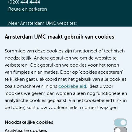
(020) 444 4444
Route en parkeren
Meer Amsterdam UMC websites:
Werken bij Amsterdam UMC
Amsterdam UMC maakt gebruik van cookies
Over Amsterdam UMC
Nieuws
Sommige van deze cookies zijn functioneel of technisch
Research
noodzakelijk. Andere gebruiken we om de website te
Educatie locatie AMC
verbeteren. Ook gebruiken we cookies voor het tonen
Educatie locatie VUmc
van filmpjes en animaties. Door op "cookies accepteren"
te klikken gaat u akkoord met het gebruik van alle cookies
zoals omschreven in ons
cookiebeleid
. Kiest u voor
"cookies weigeren", dan worden alleen nog functionele en
Verwijzen & diagnostiek
analytische cookies geplaatst. Via het cookiebeleid (link in
de footer) kunt u uw voorkeur ieder moment wijzigen.
Noodzakelijke cookies
Analytische cookies