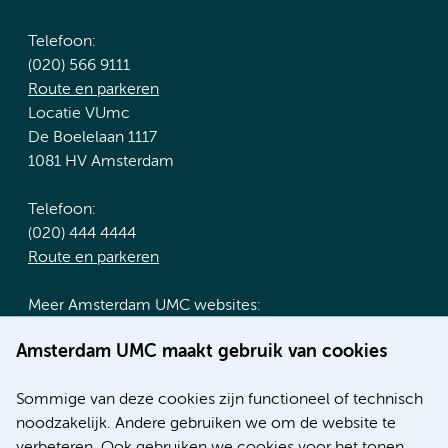
Telefoon:
(020) 566 9111
Route en parkeren
Locatie VUmc
De Boelelaan 1117
1081 HV Amsterdam
Telefoon:
(020) 444 4444
Route en parkeren
Meer Amsterdam UMC websites:
Werken bij Amsterdam UMC
Amsterdam UMC maakt gebruik van cookies
Over Amsterdam UMC
Nieuws
Sommige van deze cookies zijn functioneel of technisch
Research
noodzakelijk. Andere gebruiken we om de website te
Educatie locatie AMC