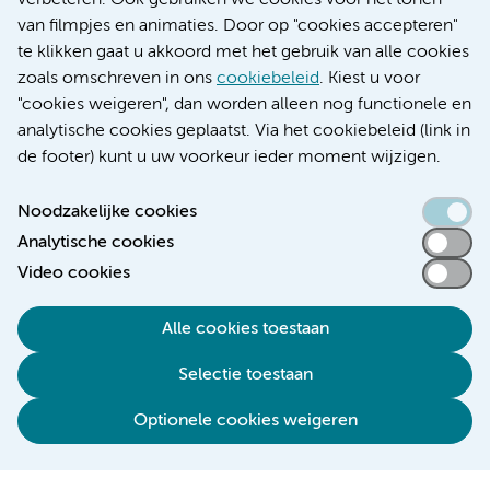
verbeteren. Ook gebruiken we cookies voor het tonen
Educatie locatie VUmc
van filmpjes en animaties. Door op "cookies accepteren"
te klikken gaat u akkoord met het gebruik van alle cookies
zoals omschreven in ons
cookiebeleid
. Kiest u voor
"cookies weigeren", dan worden alleen nog functionele en
Verwijzen & diagnostiek
analytische cookies geplaatst. Via het cookiebeleid (link in
de footer) kunt u uw voorkeur ieder moment wijzigen.
Noodzakelijke cookies
Analytische cookies
Toegankelijkheidsverklaring
Video cookies
Responsible disclosure
Algemene privacyverklaring
Alle cookies toestaan
Cookieverklaring
Selectie toestaan
Disclaimer
Colofon
Optionele cookies weigeren