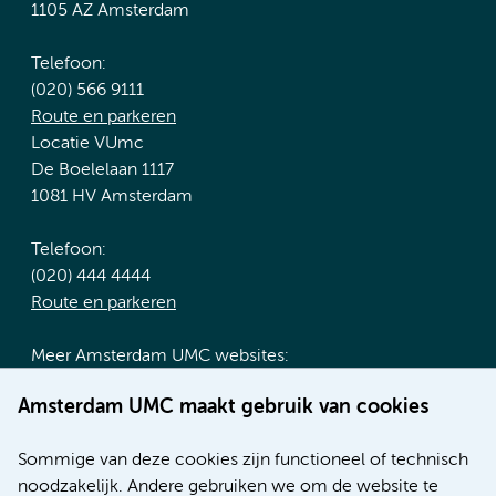
1105 AZ Amsterdam
Telefoon:
(020) 566 9111
Route en parkeren
Locatie VUmc
De Boelelaan 1117
1081 HV Amsterdam
Telefoon:
(020) 444 4444
Route en parkeren
Meer Amsterdam UMC websites:
Werken bij Amsterdam UMC
Amsterdam UMC maakt gebruik van cookies
Over Amsterdam UMC
Nieuws
Sommige van deze cookies zijn functioneel of technisch
Research
noodzakelijk. Andere gebruiken we om de website te