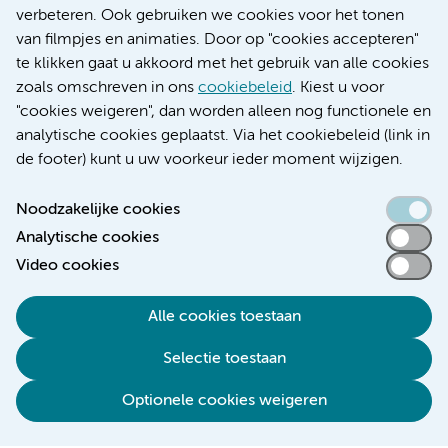
Educatie locatie AMC
verbeteren. Ook gebruiken we cookies voor het tonen
Educatie locatie VUmc
van filmpjes en animaties. Door op "cookies accepteren"
te klikken gaat u akkoord met het gebruik van alle cookies
zoals omschreven in ons
cookiebeleid
. Kiest u voor
"cookies weigeren", dan worden alleen nog functionele en
Verwijzen & diagnostiek
analytische cookies geplaatst. Via het cookiebeleid (link in
de footer) kunt u uw voorkeur ieder moment wijzigen.
Noodzakelijke cookies
Analytische cookies
Toegankelijkheidsverklaring
Video cookies
Responsible disclosure
Algemene privacyverklaring
Alle cookies toestaan
Cookieverklaring
Selectie toestaan
Disclaimer
Colofon
Optionele cookies weigeren