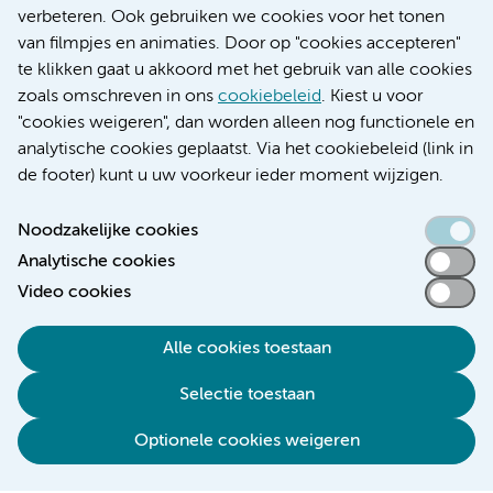
Educatie locatie AMC
verbeteren. Ook gebruiken we cookies voor het tonen
Educatie locatie VUmc
van filmpjes en animaties. Door op "cookies accepteren"
te klikken gaat u akkoord met het gebruik van alle cookies
zoals omschreven in ons
cookiebeleid
. Kiest u voor
"cookies weigeren", dan worden alleen nog functionele en
Verwijzen & diagnostiek
analytische cookies geplaatst. Via het cookiebeleid (link in
de footer) kunt u uw voorkeur ieder moment wijzigen.
Noodzakelijke cookies
Analytische cookies
Toegankelijkheidsverklaring
Video cookies
Responsible disclosure
Algemene privacyverklaring
Alle cookies toestaan
Cookieverklaring
Selectie toestaan
Disclaimer
Colofon
Optionele cookies weigeren