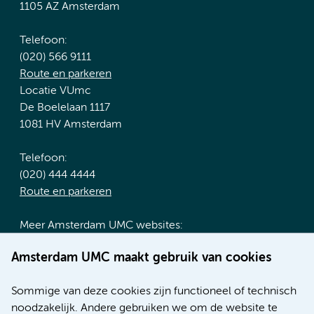
1105 AZ Amsterdam
Telefoon:
(020) 566 9111
Route en parkeren
Locatie VUmc
De Boelelaan 1117
1081 HV Amsterdam
Telefoon:
(020) 444 4444
Route en parkeren
Meer Amsterdam UMC websites:
Werken bij Amsterdam UMC
Amsterdam UMC maakt gebruik van cookies
Over Amsterdam UMC
Nieuws
Sommige van deze cookies zijn functioneel of technisch
Research
noodzakelijk. Andere gebruiken we om de website te