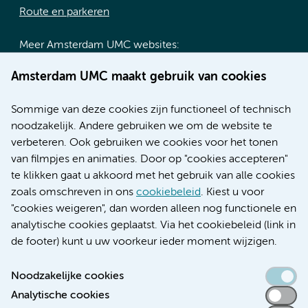
Route en parkeren
Meer Amsterdam UMC websites:
Werken bij Amsterdam UMC
Amsterdam UMC maakt gebruik van cookies
Over Amsterdam UMC
Nieuws
Sommige van deze cookies zijn functioneel of technisch
Research
noodzakelijk. Andere gebruiken we om de website te
Educatie locatie AMC
verbeteren. Ook gebruiken we cookies voor het tonen
Educatie locatie VUmc
van filmpjes en animaties. Door op "cookies accepteren"
te klikken gaat u akkoord met het gebruik van alle cookies
zoals omschreven in ons
cookiebeleid
. Kiest u voor
"cookies weigeren", dan worden alleen nog functionele en
Verwijzen & diagnostiek
analytische cookies geplaatst. Via het cookiebeleid (link in
de footer) kunt u uw voorkeur ieder moment wijzigen.
Noodzakelijke cookies
Analytische cookies
Toegankelijkheidsverklaring