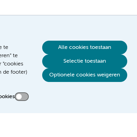
e te
Alle cookies toestaan
ren" te
Selectie toestaan
r "cookies
n de footer)
Verwijzen & diagnostiek
Optionele cookies weigeren
ookies