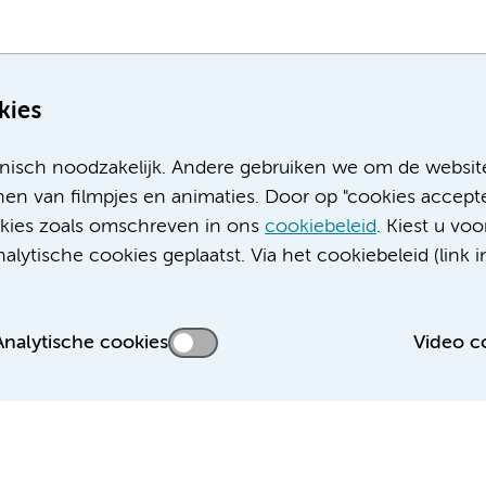
kies
nisch noodzakelijk. Andere gebruiken we om de websit
en van filmpjes en animaties. Door op "cookies accepte
ookies zoals omschreven in ons
cookiebeleid
. Kiest u voo
Meer Amsterdam UMC websites:
lytische cookies geplaatst. Via het cookiebeleid (link i
Werken bij Amsterdam UMC
Over Amsterdam UMC
Nieuws
Analytische cookies
Video c
Research
Educatie locatie AMC
Educatie locatie VUmc