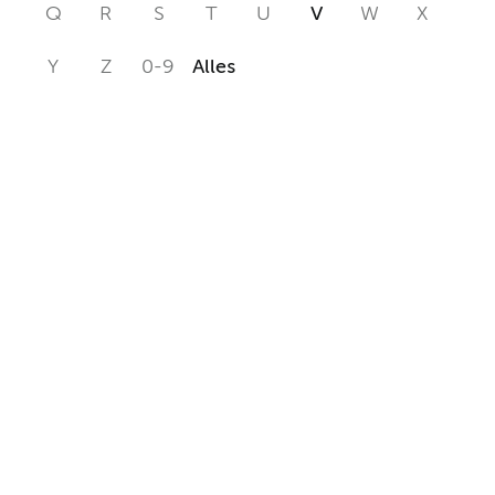
Q
R
S
T
U
V
W
X
Y
Z
0-9
Alles