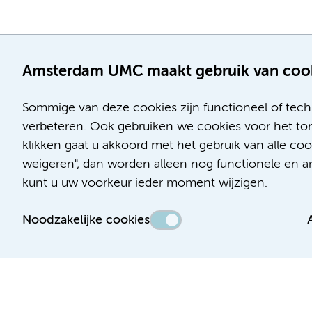
Amsterdam UMC maakt gebruik van coo
Sommige van deze cookies zijn functioneel of tech
verbeteren. Ook gebruiken we cookies voor het ton
klikken gaat u akkoord met het gebruik van alle c
Locatie AMC
Locatie VUmc
weigeren", dan worden alleen nog functionele en ana
Meibergdreef 9
De Boelelaan 1117
kunt u uw voorkeur ieder moment wijzigen.
1105 AZ Amsterdam
1081 HV Amsterdam
Noodzakelijke cookies
Telefoon:
Telefoon:
(020) 566 9111
(020) 444 4444
Route en parkeren
Route en parkeren