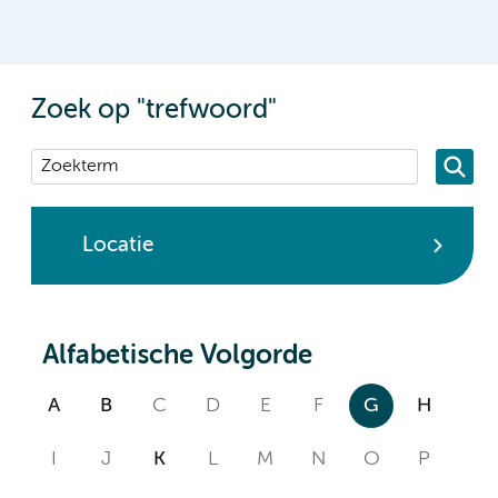
Zoek op "trefwoord"
Locatie
Alfabetische Volgorde
A
B
C
D
E
F
G
H
I
J
K
L
M
N
O
P